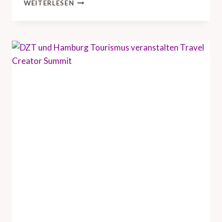
D
WEITERLESEN
Z
T
B
R
I
N
G
T
U
S
-
R
E
I
S
E
I
N
D
U
S