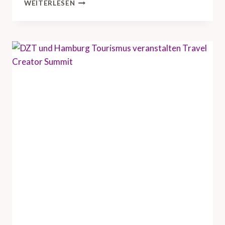
D
WEITERLESEN
Z
T
B
R
I
N
G
T
U
S
-
R
E
I
S
E
I
N
D
U
S