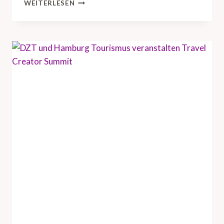
D
WEITERLESEN
Z
T
B
R
I
N
G
T
U
S
-
R
E
I
S
E
I
N
D
U
S