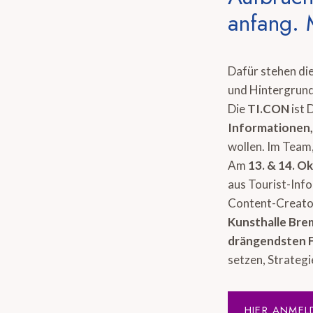
anfang. 
Dafür stehen di
und Hintergrund
Die
TI.CON
ist 
Informationen
wollen. Im Team,
Am
13. & 14. O
aus Tourist-Inf
Content-Creator
Kunsthalle Br
drängendsten 
setzen, Strategi
HIER ANMEL