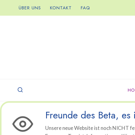
Zum
ÜBER UNS
KONTAKT
FAQ
Inhalt
springen
HO
Freunde des Beta, es i
Unsere neue Website ist noch NICHT fer