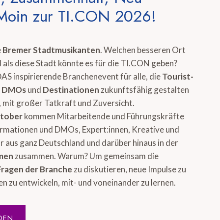
Moin zur TI.CON 2026!
e
Bremer Stadtmusikanten
. Welchen besseren Ort
 als diese Stadt könnte es für die TI.CON geben?
DAS inspirierende Branchenevent für alle, die
Tourist-
, DMOs
und
Destinationen
zukunftsfähig gestalten
 mit großer Tatkraft und Zuversicht.
ktober
kommen Mitarbeitende und Führungskräfte
ormationen und DMOs, Expert:innen, Kreative und
 aus ganz Deutschland und darüber hinaus in der
emen
zusammen. Warum? Um gemeinsam die
Fragen der Branche
zu diskutieren, neue Impulse zu
en zu entwickeln, mit- und voneinander zu lernen.
DEN