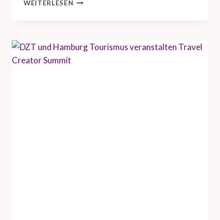
D
WEITERLESEN
Z
T
B
R
I
N
G
T
U
S
-
R
E
I
S
E
I
N
D
U
S